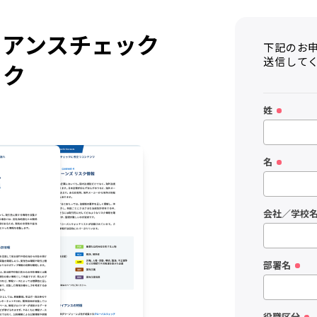
イアンスチェック
下記のお
送信して
ック
姓
名
会社／学校
部署名