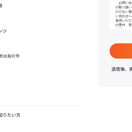
由
ンツ
散金融対策
送信後、
知りたい方